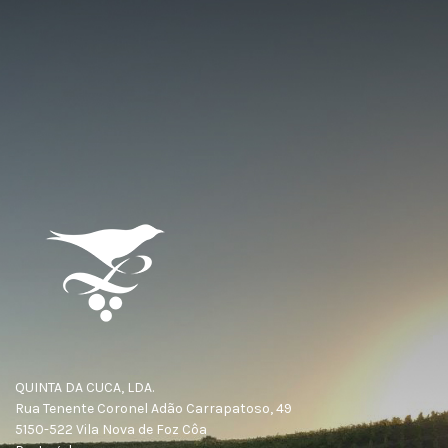
QUINTA DA CUCA, LDA.
Rua Tenente Coronel Adão Carrapatoso, 49
5150-522 Vila Nova de Foz Côa